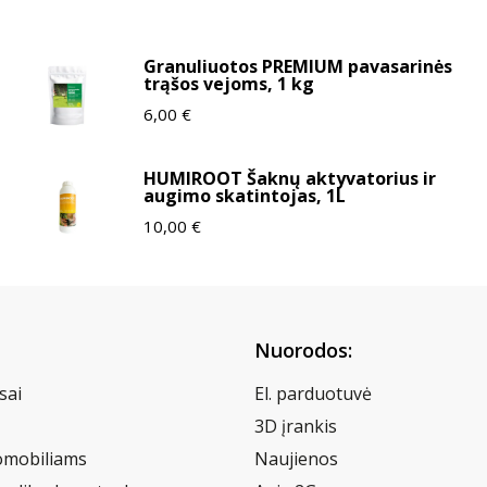
Granuliuotos PREMIUM pavasarinės
trąšos vejoms, 1 kg
6,00
€
HUMIROOT Šaknų aktyvatorius ir
augimo skatintojas, 1L
10,00
€
Nuorodos:
sai
El. parduotuvė
3D įrankis
omobiliams
Naujienos