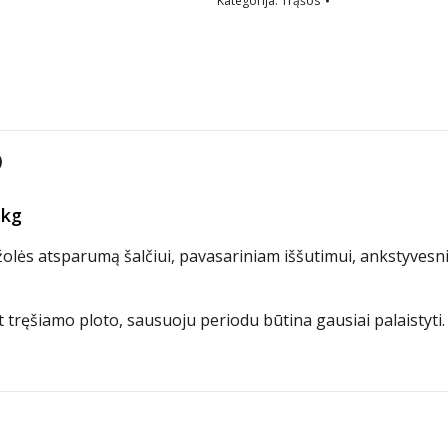
Kategorija:
Trąšos
)
 kg
i žolės atsparumą šalčiui, pavasariniam iššutimui, ankstyves
t tręšiamo ploto, sausuoju periodu būtina gausiai palaistyti