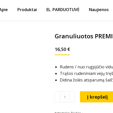
Apie
Produktai
EL. PARDUOTUVĖ
Naujienos
Granuliuotos PREMI
16,50
€
Rudens / nuo rugpjūčio vidu
Trąšos rudeniniam vejų tręš
Didina žolės atsparumą šalči
Į krepšelį