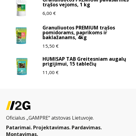
trąšos vejoms, 1 kg
6,00
€
Granuliuotos PREMIUM trąšos
pomidorams, paprikoms ir
baklažanams, 4kg
15,50
€
HUMISAP TAB Greitesniam augalų
prigijimui, 15 tablečių
11,00
€
Oficialus „GAMPRE“ atstovas Lietuvoje.
Patarimai. Projektavimas. Pardavimas.
Montavimas.