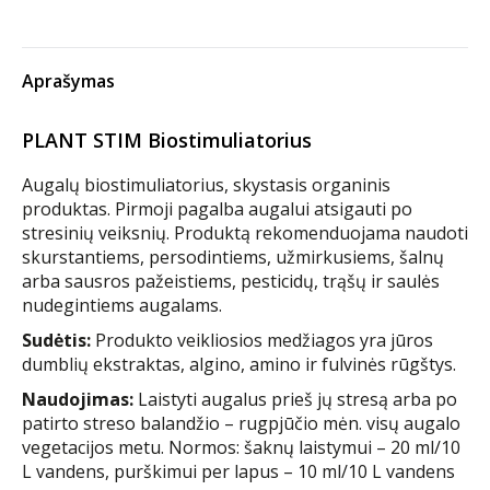
Aprašymas
PLANT STIM Biostimuliatorius
Augalų biostimuliatorius, skystasis organinis
produktas. Pirmoji pagalba augalui atsigauti po
stresinių veiksnių. Produktą rekomenduojama naudoti
skurstantiems, persodintiems, užmirkusiems, šalnų
arba sausros pažeistiems, pesticidų, trąšų ir saulės
nudegintiems augalams.
Sudėtis:
Produkto veikliosios medžiagos yra jūros
dumblių ekstraktas, algino, amino ir fulvinės rūgštys.
Naudojimas:
Laistyti augalus prieš jų stresą arba po
patirto streso balandžio – rugpjūčio mėn. visų augalo
vegetacijos metu. Normos: šaknų laistymui – 20 ml/10
L vandens, purškimui per lapus – 10 ml/10 L vandens