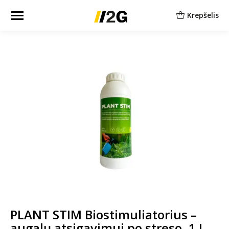
Krepšelis
PLANT STIM Biostimuliatorius –
augalų atsigavimui po streso, 1 L