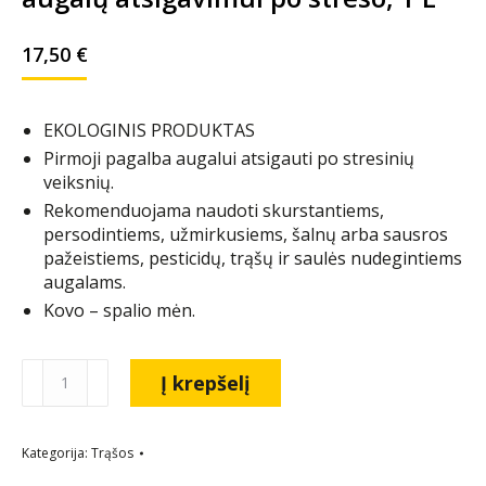
17,50
€
EKOLOGINIS PRODUKTAS
Pirmoji pagalba augalui atsigauti po stresinių
veiksnių.
Rekomenduojama naudoti skurstantiems,
persodintiems, užmirkusiems, šalnų arba sausros
pažeistiems, pesticidų, trąšų ir saulės nudegintiems
augalams.
Kovo – spalio mėn.
Į krepšelį
Kategorija:
Trąšos