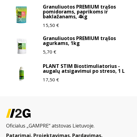
Granuliuotos PREMIUM trąšos
pomidorams, paprikoms ir
baklažanams, 4kg
15,50
€
Granuliuotos PREMIUM trąšos
agurkams, 1kg
5,70
€
PLANT STIM Biostimuliatorius -
augalų atsigavimui po streso, 1 L
17,50
€
Oficialus „GAMPRE“ atstovas Lietuvoje.
Patarimai. Projektavimas. Pardavimas.