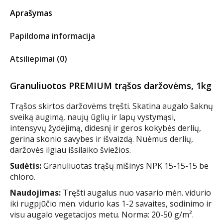
Aprašymas
Papildoma informacija
Atsiliepimai (0)
Granuliuotos PREMIUM trąšos daržovėms, 1kg
Trąšos skirtos daržovėms tręšti. Skatina augalo šaknų
sveiką augimą, naujų ūglių ir lapų vystymąsi,
intensyvų žydėjimą, didesnį ir geros kokybės derlių,
gerina skonio savybes ir išvaizdą. Nuėmus derlių,
daržovės ilgiau išsilaiko šviežios.
Sudėtis:
Granuliuotas trąšų mišinys NPK 15-15-15 be
chloro.
Naudojimas:
Tręšti augalus nuo vasario mėn. vidurio
iki rugpjūčio mėn. vidurio kas 1-2 savaites, sodinimo ir
visu augalo vegetacijos metu. Norma: 20-50 g/m².