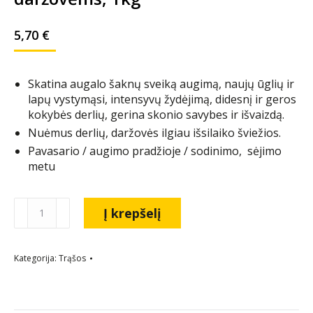
5,70
€
Skatina augalo šaknų sveiką augimą, naujų ūglių ir
lapų vystymąsi, intensyvų žydėjimą, didesnį ir geros
kokybės derlių, gerina skonio savybes ir išvaizdą.
Nuėmus derlių, daržovės ilgiau išsilaiko šviežios.
Pavasario / augimo pradžioje / sodinimo, sėjimo
metu
Į krepšelį
Kategorija:
Trąšos