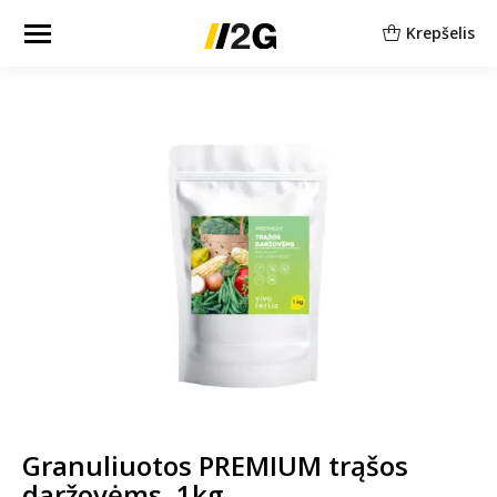
Krepšelis
Granuliuotos PREMIUM trąšos
daržovėms, 1kg