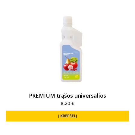
PREMIUM trąšos universalios
8,20
€
Į KREPŠELĮ