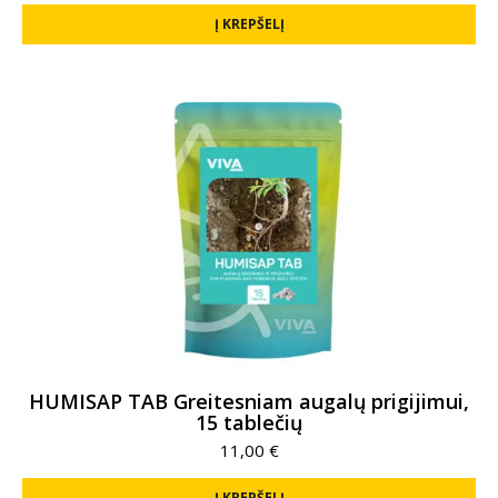
Į KREPŠELĮ
HUMISAP TAB Greitesniam augalų prigijimui,
15 tablečių
11,00
€
Į KREPŠELĮ