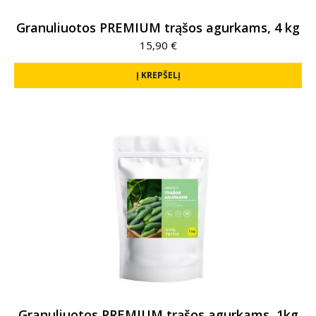
Granuliuotos PREMIUM trąšos agurkams, 4 kg
15,90
€
Į KREPŠELĮ
Granuliuotos PREMIUM trąšos agurkams, 1kg