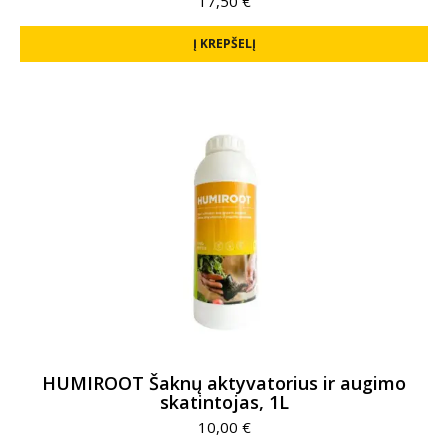
17,50
€
Į KREPŠELĮ
HUMIROOT Šaknų aktyvatorius ir augimo
skatintojas, 1L
10,00
€