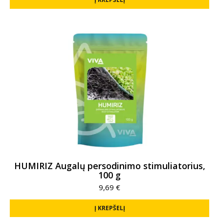
HUMIRIZ Augalų persodinimo stimuliatorius,
100 g
9,69
€
Į KREPŠELĮ