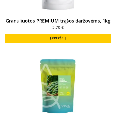
Granuliuotos PREMIUM trąšos daržovėms, 1kg
5,70
€
Į KREPŠELĮ