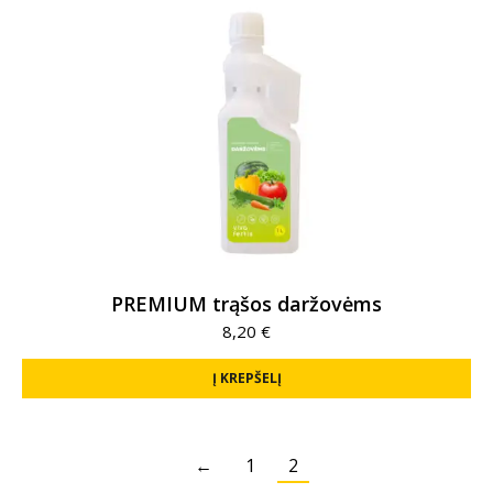
PREMIUM trąšos daržovėms
8,20
€
Į KREPŠELĮ
←
1
2