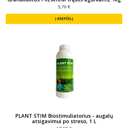
5,70
€
Į KREPŠELĮ
PLANT STIM Biostimuliatorius - augalų
atsigavimui po streso, 1 L