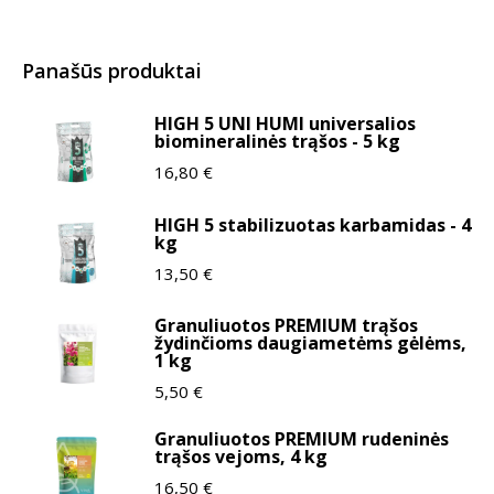
Panašūs produktai
HIGH 5 UNI HUMI universalios
biomineralinės trąšos - 5 kg
16,80
€
HIGH 5 stabilizuotas karbamidas - 4
kg
13,50
€
Granuliuotos PREMIUM trąšos
žydinčioms daugiametėms gėlėms,
1 kg
5,50
€
Granuliuotos PREMIUM rudeninės
trąšos vejoms, 4 kg
16,50
€