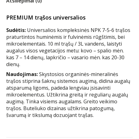
Atsiliepimai (0)
PREMIUM trąšos universalios
Sudėtis:
Universalios kompleksinės NPK 7-5-6 trąšos
praturtintos huminėmis ir fulvinėmis rūgštimis, bei
mikroelementais. 10 ml trąšų / 3L vandens, laistyti
augalus visos vegetacijos metu: kovo – spalio mėn.
kas 7 – 14 dienų, lapkričio – vasario mėn. kas 20-30
dienų.
Naudojimas:
Skystosios organinės-mineralinės
trąšos stiprina šaknų sistemos augimą, didina augalų
atsparumą ligoms, padeda lengviau įsisavinti
mikroelementus. Užtikrina greitą ir reguliarų augalų
augimą. Tinka visiems augalams. Greito veikimo
trąšos. Buteliuko dizainas užtikrina patogumą,
švarumą ir tikslumą dozuojant trąšas.