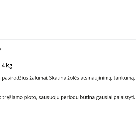
)
 4 kg
ba pasirodžius žalumai. Skatina žolės atsinaujinimą, tankumą, 
t tręšiamo ploto, sausuoju periodu būtina gausiai palaistyti