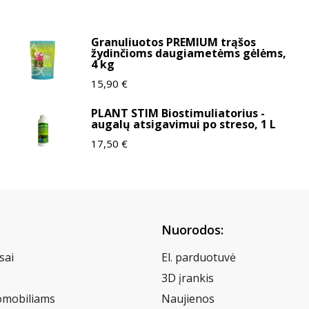
Granuliuotos PREMIUM trąšos
žydinčioms daugiametėms gėlėms,
4 kg
15,90
€
PLANT STIM Biostimuliatorius -
augalų atsigavimui po streso, 1 L
17,50
€
Nuorodos:
sai
El. parduotuvė
3D įrankis
omobiliams
Naujienos