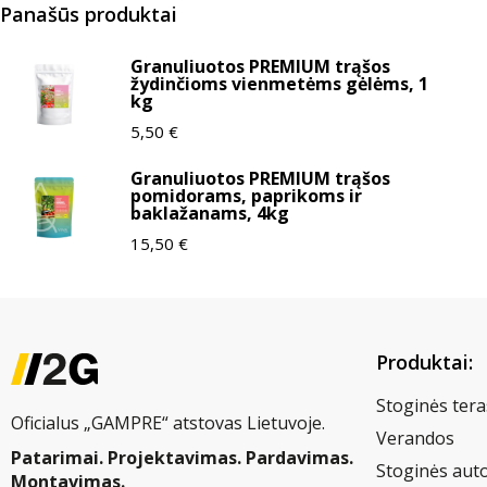
Panašūs produktai
Granuliuotos PREMIUM trąšos
žydinčioms vienmetėms gėlėms, 1
kg
5,50
€
Granuliuotos PREMIUM trąšos
pomidorams, paprikoms ir
baklažanams, 4kg
15,50
€
Produktai:
Stoginės tera
Oficialus „GAMPRE“ atstovas Lietuvoje.
Verandos
Patarimai. Projektavimas. Pardavimas.
Stoginės aut
Montavimas.