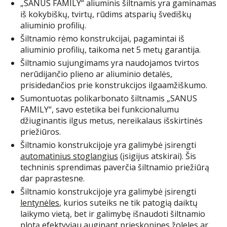
„SANUS FAMILY“ aliuminis šiltnamis yra gaminamas
iš kokybiškų, tvirtų, rūdims atsparių švediškų
aliuminio profilių.
Šiltnamio rėmo konstrukcijai, pagamintai iš
aliuminio profilių, taikoma net 5 metų garantija.
Šiltnamio sujungimams yra naudojamos tvirtos
nerūdijančio plieno ar aliuminio detalės,
prisidedančios prie konstrukcijos ilgaamžiškumo.
Sumontuotas polikarbonato šiltnamis „SANUS
FAMILY“, savo estetika bei funkcionalumu
džiuginantis ilgus metus, nereikalaus išskirtinės
priežiūros.
Šiltnamio konstrukcijoje yra galimybė įsirengti
automatinius stoglangius
(įsigijus atskirai). Šis
techninis sprendimas paverčia šiltnamio priežiūrą
dar paprastesne.
Šiltnamio konstrukcijoje yra galimybė įsirengti
lentynėles
, kurios suteiks ne tik patogią daiktų
laikymo vietą, bet ir galimybę išnaudoti šiltnamio
plotą efektyviau auginant prieskonines žoleles ar