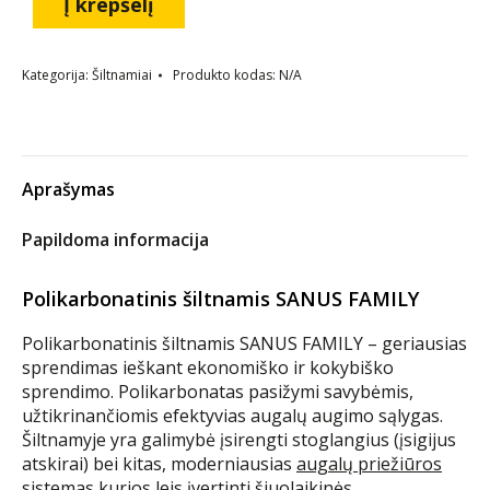
Į krepšelį
Kategorija:
Šiltnamiai
Produkto kodas:
N/A
Aprašymas
Papildoma informacija
Polikarbonatinis šiltnamis SANUS FAMILY
Polikarbonatinis šiltnamis SANUS FAMILY – geriausias
sprendimas ieškant ekonomiško ir kokybiško
sprendimo. Polikarbonatas pasižymi savybėmis,
užtikrinančiomis efektyvias augalų augimo sąlygas.
Šiltnamyje yra galimybė įsirengti stoglangius (įsigijus
atskirai) bei kitas, moderniausias
augalų priežiūros
sistemas
kurios leis įvertinti šiuolaikinės