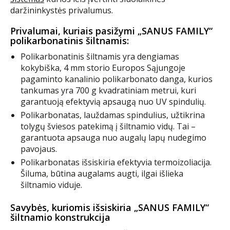
daržininkystės privalumus.
Privalumai, kuriais pasižymi „SANUS FAMILY“
polikarbonatinis šiltnamis:
Polikarbonatinis šiltnamis yra dengiamas
kokybiška, 4 mm storio Europos Sąjungoje
pagaminto kanalinio polikarbonato danga, kurios
tankumas yra 700 g kvadratiniam metrui, kuri
garantuoją efektyvią apsaugą nuo UV spindulių.
Polikarbonatas, lauždamas spindulius, užtikrina
tolygų šviesos patekimą į šiltnamio vidų. Tai –
garantuota apsauga nuo augalų lapų nudegimo
pavojaus.
Polikarbonatas išsiskiria efektyvia termoizoliacija.
Šiluma, būtina augalams augti, ilgai išlieka
šiltnamio viduje.
Savybės, kuriomis išsiskiria „SANUS FAMILY“
šiltnamio konstrukcija