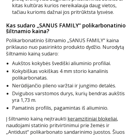
kitas kultūras kurios nereikalauja daug vietos,
tačiau kurioms dažnai jos pritrūktsta lysvėse.
Kas sudaro „SANUS FAMILY“ polikarbonatinio
šiltnamio kaina?
Polikarbonatinio šiltnamio „SANUS FAMILY“ kaina
priklauso nuo pasirinkto produkto dydžio. Nurodytą
šiltnamio kainą sudaro:
Aukštos kokybės švediški aliuminio profiliai.
Kokybiškas vokiškas 4 mm storio kanalinis
polikarbonatas.
Nerūdijančio plieno varžtai ir jungimo detalės.
Dvigubos varstomos durys, kurių bendras aukštis
yra 1,73 m.
Pamatinis profilis, pagamintas iš aliuminio.
Į šiltnamio kainą neįtraukti
keramzitiniai blokeliai
,
naudojami statinio pritvirtinimui prie žemės ir
„Antidust“ polikarbonato sandarinimo juostos. Šiuos