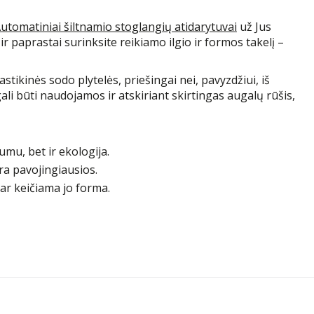
utomatiniai šiltnamio stoglangių atidarytuvai
už Jus
r paprastai surinksite reikiamo ilgio ir formos takelį –
ikinės sodo plytelės, priešingai nei, pavyzdžiui, iš
 gali būti naudojamos ir atskiriant skirtingas augalų rūšis,
umu, bet ir ekologija.
ra pavojingiausios.
ą ar keičiama jo forma.