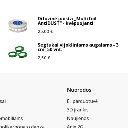
Difuzinė juosta „Multifoil
AntiDUST“ - kvėpuojanti
25,00
€
Segtukai vijokliniams augalams - 3
cm, 50 vnt.
2,30
€
Nuorodos:
sai
El. parduotuvė
3D įrankis
omobiliams
Naujienos
 polikarbonato danga
Apie 2G