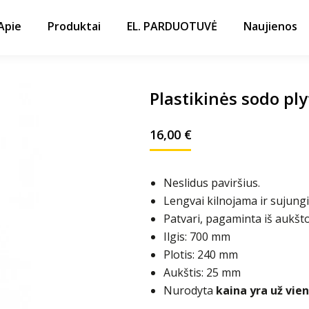
Apie
Produktai
EL. PARDUOTUVĖ
Naujienos
Plastikinės sodo pl
16,00
€
Neslidus paviršius.
Lengvai kilnojama ir sujung
Patvari, pagaminta iš aukšt
Ilgis: 700 mm
Plotis: 240 mm
Aukštis: 25 mm
Nurodyta
kaina yra už vi