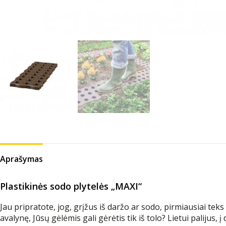
Aprašymas
Plastikinės sodo plytelės „MAXI“
Jau pripratote, jog, grįžus iš daržo ar sodo, pirmiausiai te
avalynę, Jūsų gėlėmis gali gėrėtis tik iš tolo? Lietui palijus,