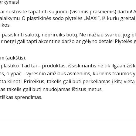
varkymas!
itai nustosite tapatinti su juodu (visomis prasmėmis) darbu!
A
ikymu. O plastikinės sodo plytelės „MAXI“, iš kurių greitai i
ikos.
iskinti salotų, neprireiks botų. Ne mažiau svarbu, jog plast
 Ir netgi gali tapti akcentine daržo ar gėlyno detale! Plytelės
m (aukštis).
stiko. Tad tai – produktas, išsiskiriantis ne tik ilgaamžišk
siems, o ypač – vyresnio amžiaus asmenims, kuriems traumos y
a kilnoti. Prireikus, takelis gali būti perkeliamas į kitą viet
rtas takelis gali būti naudojamas ištisus metus.
tetiškas sprendimas.