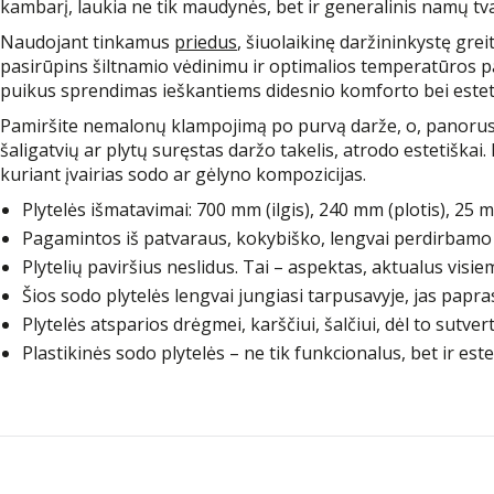
kambarį, laukia ne tik maudynės, bet ir generalinis namų t
Naudojant tinkamus
priedus
, šiuolaikinę daržininkystę gre
pasirūpins šiltnamio vėdinimu ir optimalios temperatūros pala
puikus sprendimas ieškantiems didesnio komforto bei estet
Pamiršite nemalonų klampojimą po purvą darže, o, panorus pas
šaligatvių ar plytų suręstas daržo takelis, atrodo estetiškai.
kuriant įvairias sodo ar gėlyno kompozicijas.
Plytelės išmatavimai: 700 mm (ilgis), 240 mm (plotis), 25 m
Pagamintos iš patvaraus, kokybiško, lengvai perdirbamo pla
Plytelių paviršius neslidus. Tai – aspektas, aktualus vi
Šios sodo plytelės lengvai jungiasi tarpusavyje, jas paprast
Plytelės atsparios drėgmei, karščiui, šalčiui, dėl to sutve
Plastikinės sodo plytelės – ne tik funkcionalus, bet ir es