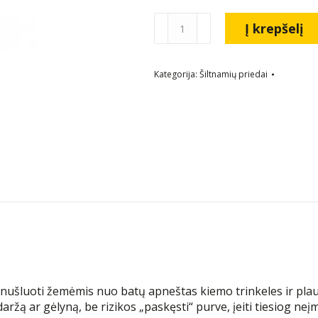
Į krepšelį
Kategorija:
Šiltnamių priedai
ks nušluoti žemėmis nuo batų apneštas kiemo trinkeles ir plau
 į daržą ar gėlyną, be rizikos „paskęsti“ purve, įeiti tiesiog 