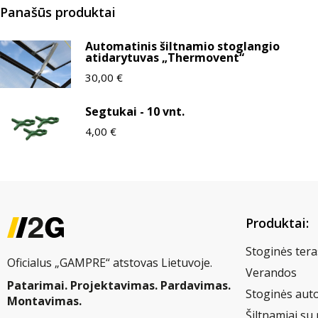
Panašūs produktai
Automatinis šiltnamio stoglangio
atidarytuvas „Thermovent“
30,00
€
Segtukai - 10 vnt.
4,00
€
Produktai:
Stoginės tera
Oficialus „GAMPRE“ atstovas Lietuvoje.
Verandos
Patarimai. Projektavimas. Pardavimas.
Stoginės aut
Montavimas.
Šiltnamiai su