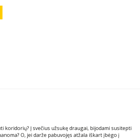
ti koridorių? Į svečius užsukę draugai, bijodami susitepti
neįmanoma? O, jei darže pabuvojęs atžala iškart įbėgo į