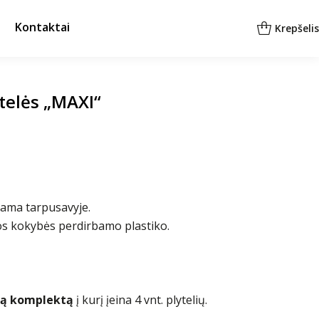
Kontaktai
Krepšelis
ytelės „MAXI“
iama tarpusavyje.
os kokybės perdirbamo plastiko.
eną komplektą
į kurį įeina 4 vnt. plytelių.