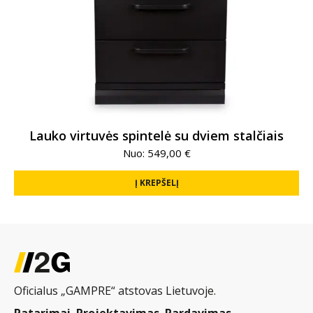
Lauko virtuvės spintelė su dviem stalčiais
Nuo:
549,00
€
Į KREPŠELĮ
Oficialus „GAMPRE“ atstovas Lietuvoje.
Patarimai. Projektavimas. Pardavimas.