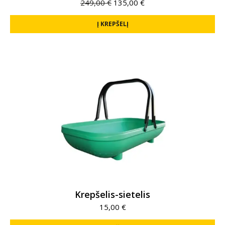
249,00
€
135,00
€
Į KREPŠELĮ
Krepšelis-sietelis
15,00
€