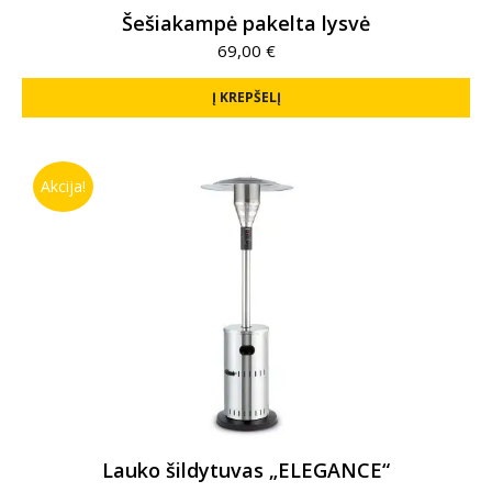
Šešiakampė pakelta lysvė
69,00
€
Į KREPŠELĮ
Akcija!
Lauko šildytuvas „ELEGANCE“