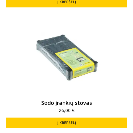
Į KREPŠELĮ
Sodo įrankių stovas
26,00
€
Į KREPŠELĮ