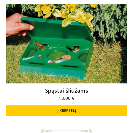
Spąstai šliužams
10,00
€
Į KREPŠELĮ