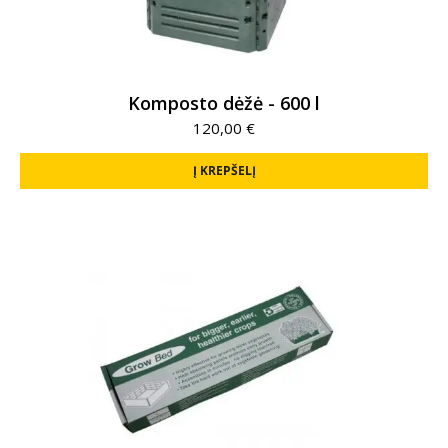
Komposto dėžė - 600 l
120,00
€
Į KREPŠELĮ